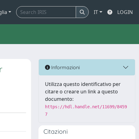
glia
IT
LOGIN
r
Informazioni
Utilizza questo identificativo per
citare o creare un link a questo
documento:
https://hdl.handle.net/11699/8459
7
Citazioni