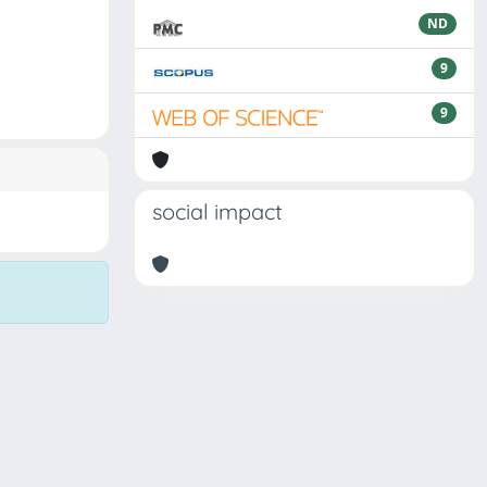
ND
9
9
social impact