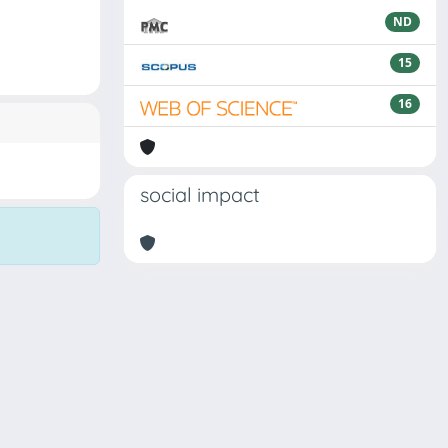
ND
15
16
social impact