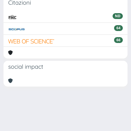
Citazioni
ND
64
66
social impact
Powered by
IRIS
-
about IRIS
-
Utilizzo dei cookie
Copyright © 2026