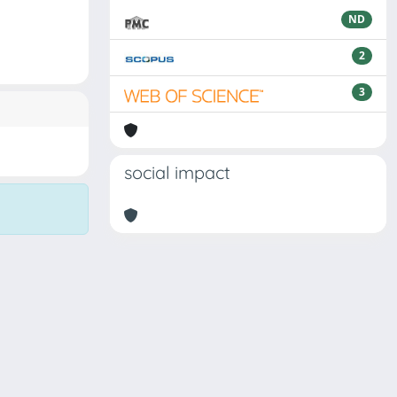
ND
2
3
social impact