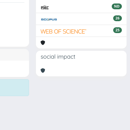
ND
26
25
social impact