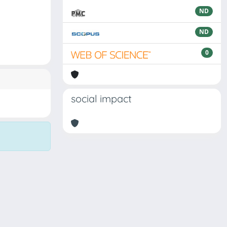
ND
ND
0
social impact