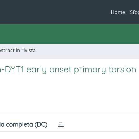
Home
Sfo
stract in rivista
n-DYT1 early onset primary torsion
a completa (DC)