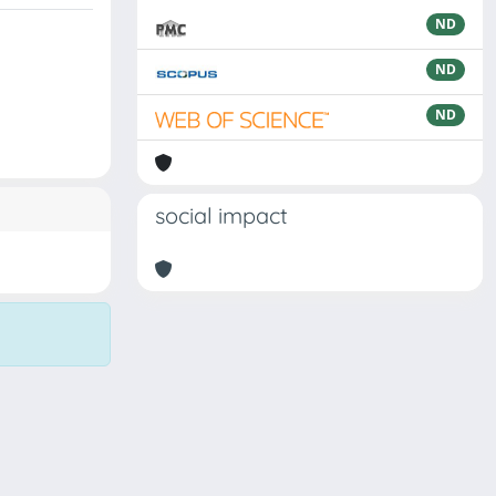
ND
ND
ND
social impact