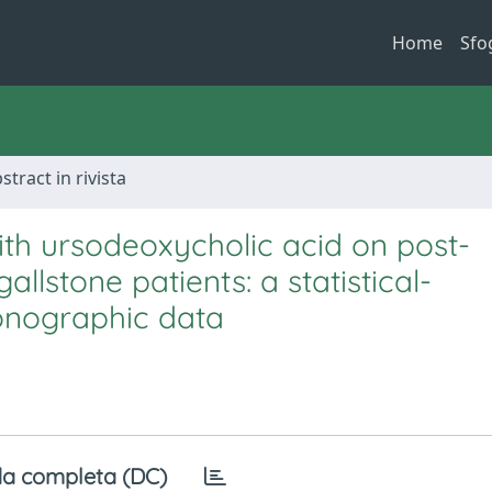
Home
Sfo
stract in rivista
ith ursodeoxycholic acid on post-
allstone patients: a statistical-
sonographic data
a completa (DC)