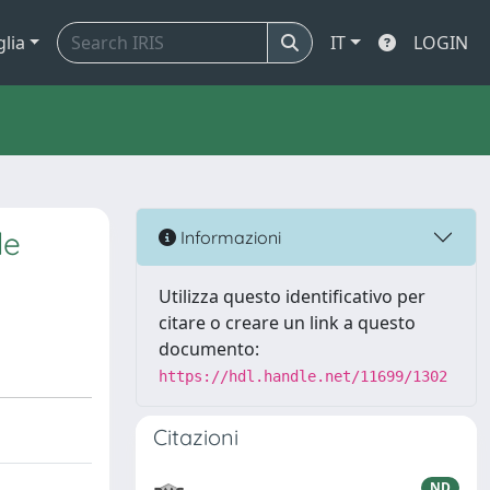
glia
IT
LOGIN
le
Informazioni
Utilizza questo identificativo per
citare o creare un link a questo
documento:
https://hdl.handle.net/11699/1302
Citazioni
ND