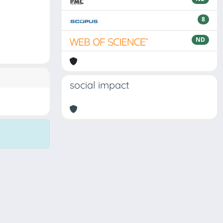
8
ND
social impact