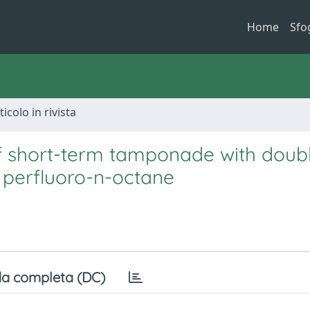
Home
Sfo
ticolo in rivista
of short-term tamponade with doub
d perfluoro-n-octane
a completa (DC)